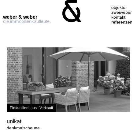
objekte
zweiweber
weber & weber
kontakt
die immobilienkaufleute.
referenzen
Skip
to
content
Einfamilienhaus |
Verkauft
unikat.
denkmalscheune