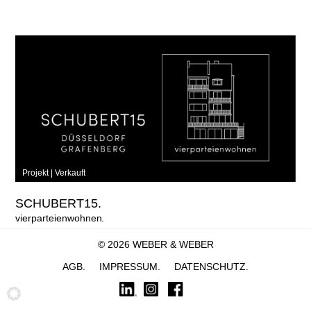
Projekt |
Verkauft
SCHUBERT15.
vierparteienwohnen
© 2026 WEBER & WEBER
pures grafenberg – vier-parteien-haus – in perfekter sonnenlage. In
AGB
IMPRESSUM
DATENSCHUTZ
ruhiger Seitenlage, in einem kurzen, wohnwirtschaftlichen Straßenzug
sowie im fußläufigen Zugriff auf Grafenberger Allee und Staufenplatz,
steht