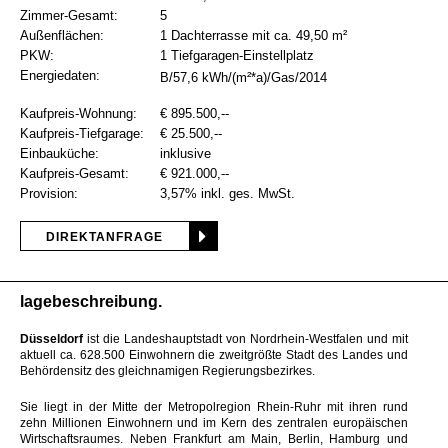
Zimmer-Gesamt:
5
Außenflächen:
1 Dachterrasse mit ca. 49,50 m²
PKW:
1 Tiefgaragen-Einstellplatz
Energiedaten:
B/57,6 kWh/(m²*a)/Gas/2014
Kaufpreis-Wohnung:
€ 895.500,--
Kaufpreis-Tiefgarage:
€ 25.500,--
Einbauküche:
inklusive
Kaufpreis-Gesamt:
€ 921.000,--
Provision:
3,57% inkl. ges. MwSt.
DIREKTANFRAGE
lagebeschreibung
Düsseldorf
ist die Landeshauptstadt von Nordrhein-Westfalen und mit
aktuell ca. 628.500 Einwohnern die zweitgrößte Stadt des Landes und
Behördensitz des gleichnamigen Regierungsbezirkes.
Sie liegt in der Mitte der Metropolregion Rhein-Ruhr mit ihren rund
zehn Millionen Einwohnern und im Kern des zentralen europäischen
Wirtschaftsraumes. Neben Frankfurt am Main, Berlin, Hamburg und