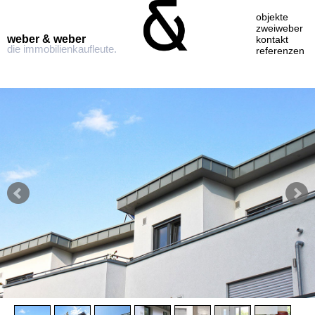
objekte
zweiweber
weber & weber
kontakt
die immobilienkaufleute.
referenzen
Skip
to
content