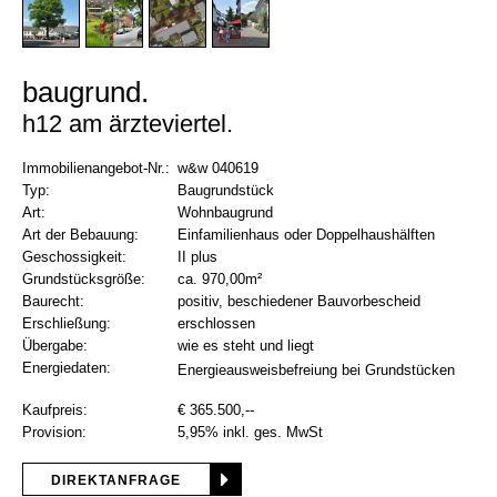
baugrund
h12 am ärzteviertel
Immobilienangebot-Nr.:
w&w 040619
Typ:
Baugrundstück
Art:
Wohnbaugrund
Art der Bebauung:
Einfamilienhaus oder Doppelhaushälften
Geschossigkeit:
II plus
Grundstücksgröße:
ca. 970,00m²
Baurecht:
positiv, beschiedener Bauvorbescheid
Erschließung:
erschlossen
Übergabe:
wie es steht und liegt
Energiedaten:
Energieausweisbefreiung bei Grundstücken
Kaufpreis:
€ 365.500,--
Provision:
5,95% inkl. ges. MwSt
DIREKTANFRAGE