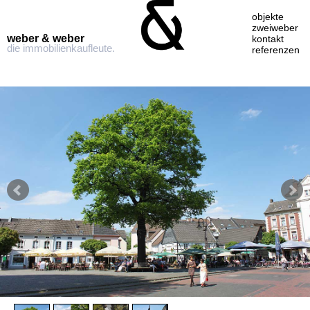
objekte
zweiweber
weber & weber
kontakt
die immobilienkaufleute.
referenzen
Skip
to
content