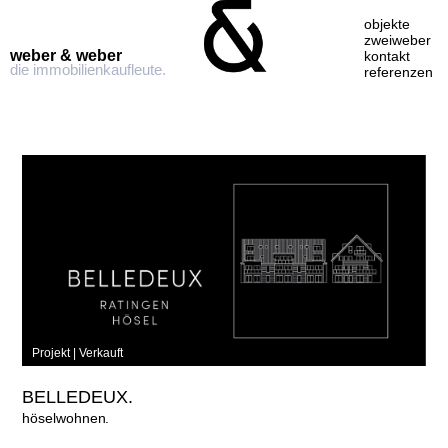
objekte
zweiweber
weber & weber
kontakt
die immobilienkaufleute.
referenzen
Skip
to
content
Projekt |
Verkauft
BELLEDEUX.
höselwohnen