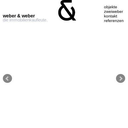
objekte
zweiweber
weber & weber
kontakt
die immobilienkaufleute.
referenzen
Skip
to
content