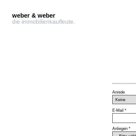
weber & weber
die immobilienkaufleute.
Skip
to
content
Anrede
E-Mail
*
Anliegen
*